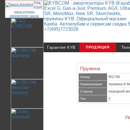
0
ед.
0
руб.
ваша корзина
оформление заказа
Гарантия KYB
Тех
ПРОДУКЦИЯ
Пружина
RI2785
Номер
пружина K-fl
Наименование
передний мо
Сторона
F
Тип
Ук