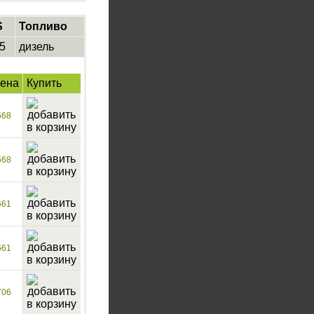
S
Топливо
5
дизель
ена
Купить
668
668
661
661
706