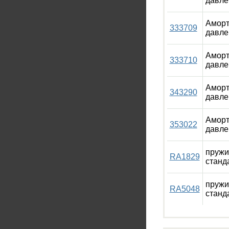
давле
Аморт
333709
давле
Аморт
333710
давле
Аморт
343290
давле
Аморт
353022
давле
пружи
RA1829
станд
пружи
RA5048
станд