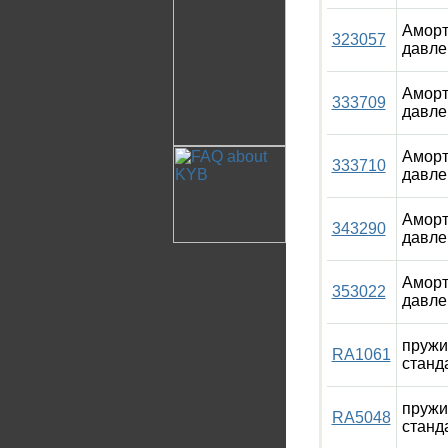
Аморт
323057
давле
Аморт
333709
давле
Аморт
333710
давле
Аморт
343290
давле
Аморт
353022
давле
пружи
RA1061
станд
пружи
RA5048
станд