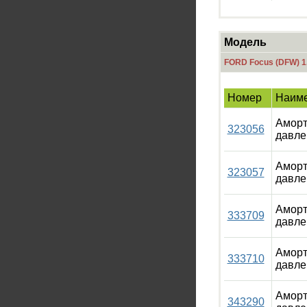
Модель
FORD Focus (DFW) 1
Номер
Наим
Аморт
323056
давле
Аморт
323057
давле
Аморт
333709
давле
Аморт
333710
давле
Аморт
343290