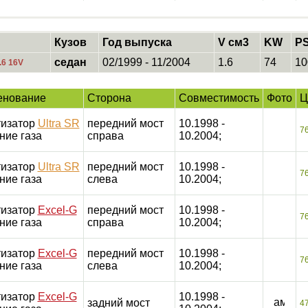
Кузов
Год выпуска
V см3
KW
P
седан
02/1999 - 11/2004
1.6
74
10
.6 16V
енование
Сторона
Совместимость
Фото
Ц
изатор
Ultra SR
передний мост
10.1998 -
7
ние газа
справа
10.2004;
изатор
Ultra SR
передний мост
10.1998 -
7
ние газа
слева
10.2004;
изатор
Excel-G
передний мост
10.1998 -
7
ние газа
справа
10.2004;
изатор
Excel-G
передний мост
10.1998 -
7
ние газа
слева
10.2004;
изатор
Excel-G
10.1998 -
задний мост
4