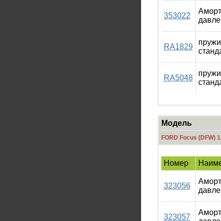
Аморт
353022
давле
пружи
RA1829
станд
пружи
RA5048
станд
Модель
FORD Focus (DFW) 1
Номер
Наим
Аморт
323056
давле
Аморт
323057