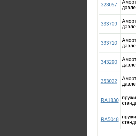
Аморт
323057
давле
Аморт
333709
давле
Аморт
333710
давле
Аморт
343290
давле
Аморт
353022
давле
пружи
RA1830
станд
пружи
RA5048
станд