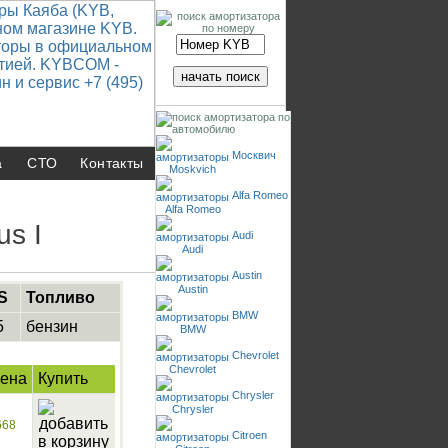
Москвич
а
СТО
Контакты
Alfa Romeo
s I
Audi
Austin
S
Топливо
BMW
5
бензин
Chevrolet
ена
Купить
Chrysler
668
Citroen