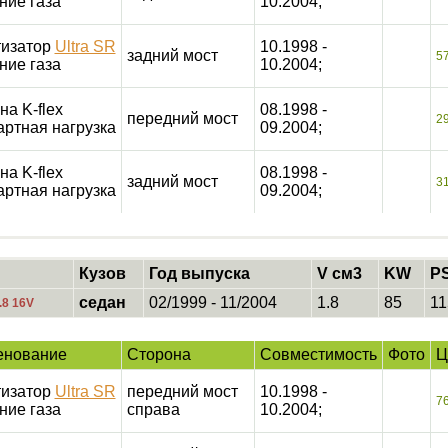
ние газа
10.2004;
изатор
Ultra SR
10.1998 -
задний мост
5
ние газа
10.2004;
на K-flex
08.1998 -
передний мост
2
артная нагрузка
09.2004;
на K-flex
08.1998 -
задний мост
3
артная нагрузка
09.2004;
Кузов
Год выпуска
V см3
KW
P
седан
02/1999 - 11/2004
1.8
85
11
.8 16V
енование
Сторона
Совместимость
Фото
Ц
изатор
Ultra SR
передний мост
10.1998 -
7
ние газа
справа
10.2004;