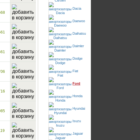
Dacia
668
Daewoo
661
Daihatsu
Daimler
661
Dodge
Fiat
706
Ford
716
Honda
Hyundai
985
Isuzu
119
Jaguar