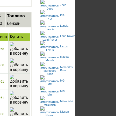
Jeep
S
Топливо
KIA
0
бензин
Lancia
Land Rover
ена
Купить
Lexus
668
Mazda
668
Mercedes
Benz
MG
661
Mini
661
Mitsubishi
Nissan
706