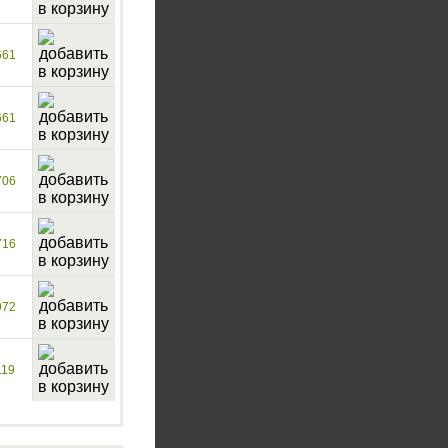
661
661
706
716
972
119