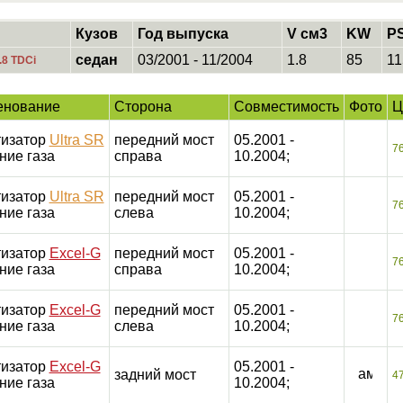
Кузов
Год выпуска
V см3
KW
P
седан
03/2001 - 11/2004
1.8
85
11
.8 TDCi
енование
Сторона
Совместимость
Фото
Ц
изатор
Ultra SR
передний мост
05.2001 -
7
ние газа
справа
10.2004;
изатор
Ultra SR
передний мост
05.2001 -
7
ние газа
слева
10.2004;
изатор
Excel-G
передний мост
05.2001 -
7
ние газа
справа
10.2004;
изатор
Excel-G
передний мост
05.2001 -
7
ние газа
слева
10.2004;
изатор
Excel-G
05.2001 -
задний мост
4
ние газа
10.2004;