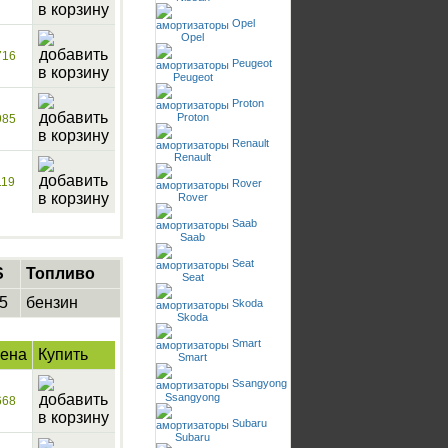
Opel
716
Peugeot
Proton
985
Renault
119
Rover
Saab
Seat
S
Топливо
5
бензин
Skoda
Smart
ена
Купить
Ssangyong
668
Subaru