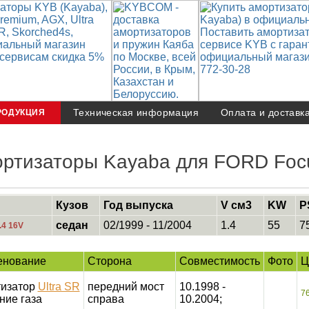
Техническая информация
Оплата и доставк
РОДУКЦИЯ
ртизаторы Kayaba для FORD Focu
Кузов
Год выпуска
V см3
KW
P
седан
02/1999 - 11/2004
1.4
55
7
.4 16V
енование
Сторона
Совместимость
Фото
Ц
изатор
Ultra SR
передний мост
10.1998 -
7
ние газа
справа
10.2004;