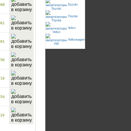
668
Suzuki
Toyota
661
Volvo
Volkswagen
661
706
716
454
119