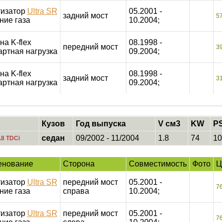
изатор
Ultra SR
05.2001 -
задний мост
5
ние газа
10.2004;
на K-flex
08.1998 -
передний мост
3
артная нагрузка
09.2004;
на K-flex
08.1998 -
задний мост
3
артная нагрузка
09.2004;
Кузов
Год выпуска
V см3
KW
P
седан
09/2002 - 11/2004
1.8
74
10
.8 TDCi
енование
Сторона
Совместимость
Фото
Ц
изатор
Ultra SR
передний мост
05.2001 -
7
ние газа
справа
10.2004;
изатор
Ultra SR
передний мост
05.2001 -
7