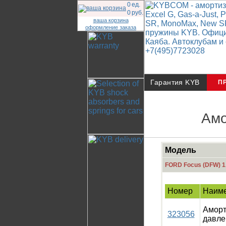
0
ед.
0
руб.
ваша корзина
оформление заказа
Гарантия KYB
П
Амо
Модель
FORD Focus (DFW) 1
Номер
Наим
Аморт
323056
давле