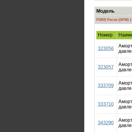
Модель
FORD Focus (DFW) 1
Номер
Наим
Аморт
323056
давле
Аморт
323057
давле
Аморт
333709
давле
Аморт
333710
давле
Аморт
343290
давле