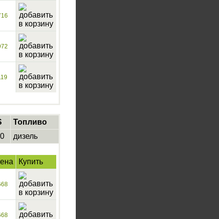
716
972
119
S
Топливо
0
дизель
ена
Купить
668
668