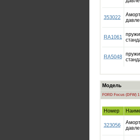
давле
Аморт
353022
давле
пружи
RA1061
станд
пружи
RA5048
станд
Модель
FORD Focus (DFW) 1
Номер
Наим
Аморт
323056
давле