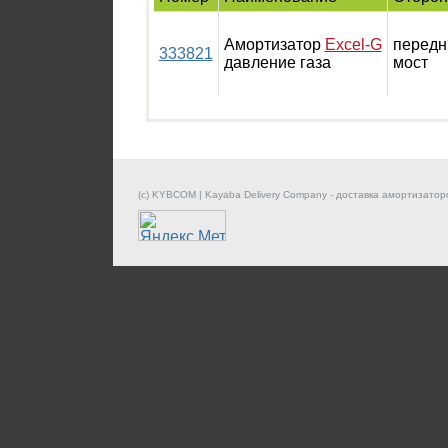
Амортизатор
Excel-G
передн
333821
давление газа
мост
(c) KYBCOM | Kayaba Delivery Company - доставка амортизатор