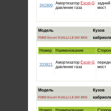
Амортизатор
Excel-G
задний
341900
давление газа
мост
Модель
Кузов
кабриол
FORD Escort VI (ALL) 1.8 16V XR3i
Номер
Наименование
Сторон
Амортизатор
Excel-G
передн
333821
давление газа
мост
Модель
Кузов
кабриол
FORD Escort VI (ALL) 1.8 16V XR3i
Номер
Наименование
Сторон