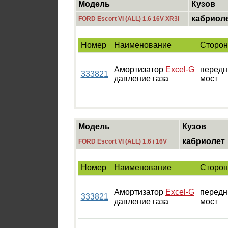
Модель
Кузов
кабриол
FORD Escort VI (ALL) 1.6 16V XR3i
Номер
Наименование
Сторон
Амортизатор
Excel-G
передн
333821
давление газа
мост
Модель
Кузов
кабриолет
FORD Escort VI (ALL) 1.6 i 16V
Номер
Наименование
Сторон
Амортизатор
Excel-G
передн
333821
давление газа
мост