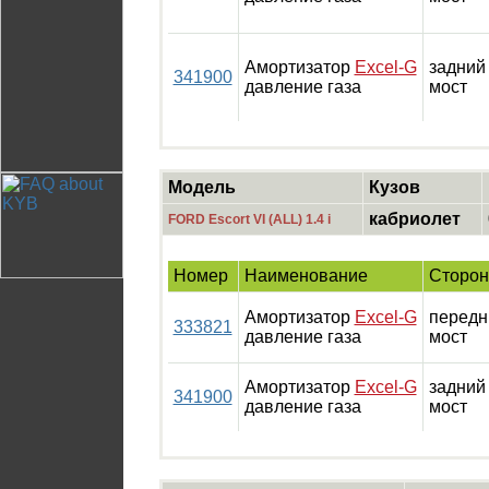
Амортизатор
Excel-G
задний
341900
давление газа
мост
Модель
Кузов
кабриолет
FORD Escort VI (ALL) 1.4 i
Номер
Наименование
Сторон
Амортизатор
Excel-G
передн
333821
давление газа
мост
Амортизатор
Excel-G
задний
341900
давление газа
мост