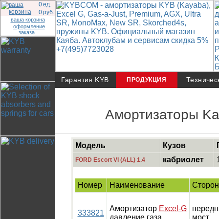
0
ед.
0
руб.
ваша корзина
оформление
заказа
Гарантия KYB
Техничес
ПРОДУКЦИЯ
Амортизаторы Ka
Модель
Кузов
кабриолет
FORD Escort VI (ALL) 1.4
Номер
Наименование
Сторон
Амортизатор
Excel-G
передн
333821
давление газа
мост