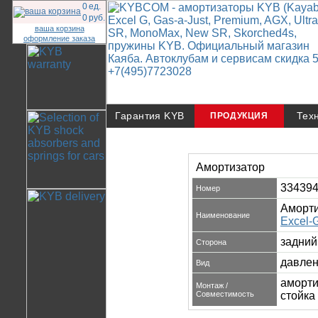
0
ед.
0
руб.
ваша корзина
оформление заказа
Гарантия KYB
Тех
ПРОДУКЦИЯ
Амортизатор
33439
Номер
Аморти
Наименование
Excel-
задний
Сторона
давлен
Вид
аморт
Монтаж /
Совместимость
стойка