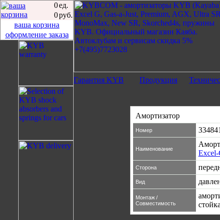
0
ед.
0
руб.
ваша корзина
оформление заказа
Гарантия KYB
Продукция
Техниче
Амортизатор
33484
Номер
Аморт
Наименование
Excel
перед
Сторона
давлен
Вид
аморт
Монтаж /
Совместимость
стойк