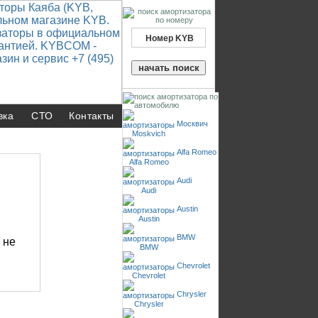
вка
СТО
Контакты
Москвич
Alfa Romeo
Audi
Austin
BMW
Chevrolet
Chrysler