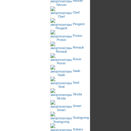
Nissan
Opel
Peugeot
Proton
Renault
Rover
Saab
Seat
Skoda
Smart
Ssangyong
Subaru