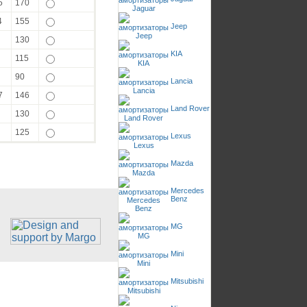
5
170
4
155
Jeep
130
KIA
115
90
Lancia
7
146
Land Rover
130
125
Lexus
Mazda
Mercedes
Benz
MG
Mini
Mitsubishi