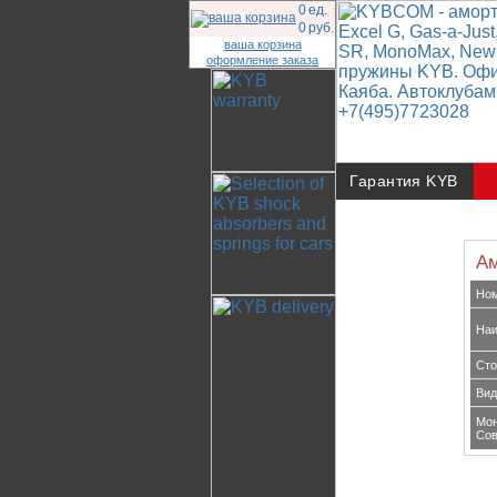
0
ед.
0
руб.
ваша корзина
оформление заказа
Гарантия KYB
Ам
Но
Наи
Сто
Вид
Мон
Сов