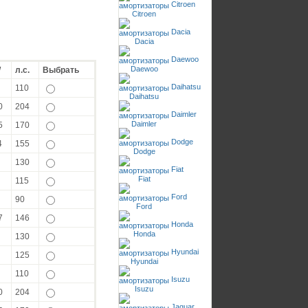
Citroen
Dacia
Daewoo
W
л.с.
Выбрать
Daihatsu
110
0
204
Daimler
5
170
Dodge
4
155
130
Fiat
115
Ford
90
7
146
Honda
130
Hyundai
125
110
Isuzu
0
204
Jaguar