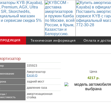
Техническая информация
Оплата и доста
ПРОДУКЦИЯ
ортизатор
335923
мер
Цена
Амортизатор
менование
Excel-G
4217 р.
задний мост
рона
давление газа
амортизационная
таж /
местимость
стойка