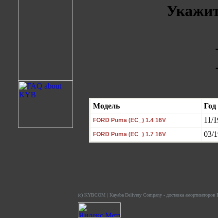
Укажит
Модель
Год
11/1
FORD Puma (EC_) 1.4 16V
03/1
FORD Puma (EC_) 1.7 16V
(c) KYBCOM | Kayaba Delivery Company - доставка амортизаторов K