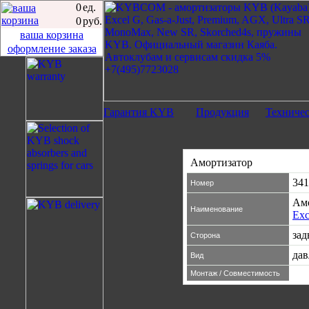
0
ед.
0
руб.
ваша корзина
оформление заказа
Гарантия KYB
Продукция
Техниче
Амортизатор
341
Номер
Ам
Наименование
Exc
зад
Сторона
дав
Вид
Монтаж / Совместимость