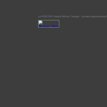
(c) KYBCOM | Kayaba Delivery Company - доставка амортизаторов K