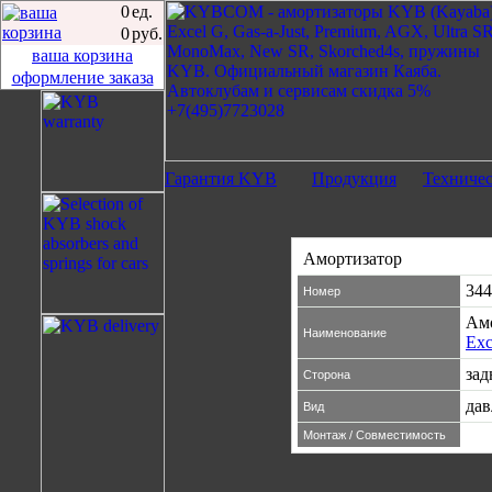
0
ед.
0
руб.
ваша корзина
оформление заказа
Гарантия KYB
Продукция
Техниче
Амортизатор
344
Номер
Ам
Наименование
Exc
зад
Сторона
дав
Вид
Монтаж / Совместимость