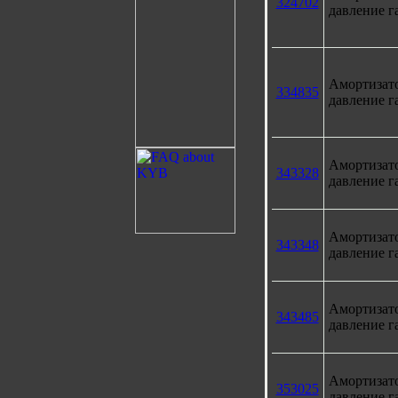
324702
давление г
Амортизат
334835
давление г
Амортизат
343328
давление г
Амортизат
343348
давление г
Амортизат
343485
давление г
Амортизат
353025
давление г