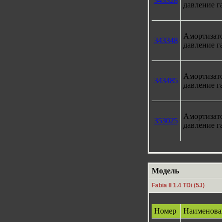
343328
давление г
Амортизат
343348
давление г
Амортизат
343485
давление г
Амортизат
353025
давление г
Модель
Fabia II 1.4 TDi (5J)
Номер
Наименова