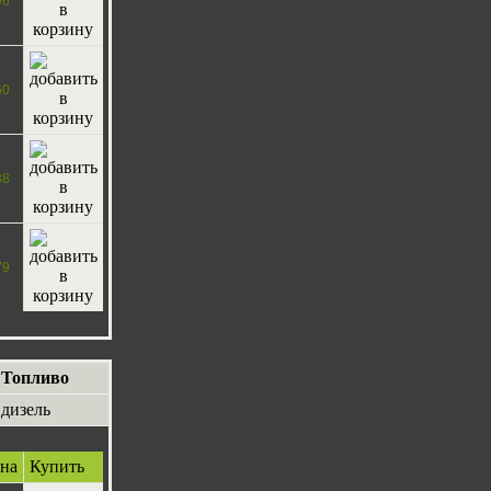
96
60
38
79
Топливо
дизель
на
Купить