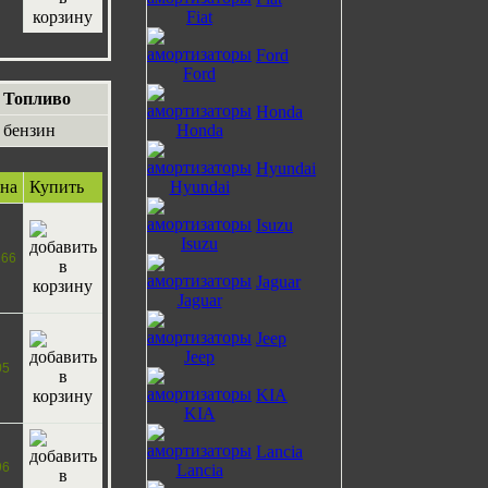
Ford
Топливо
Honda
бензин
Hyundai
на
Купить
Isuzu
266
Jaguar
Jeep
05
KIA
Lancia
96