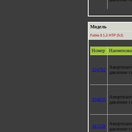
Модель
Fabia II 1.2 HTP (5J)
Номер
Наименова
Амортизат
324702
давление г
Амортизат
334835
давление г
Амортизат
343328
давление г