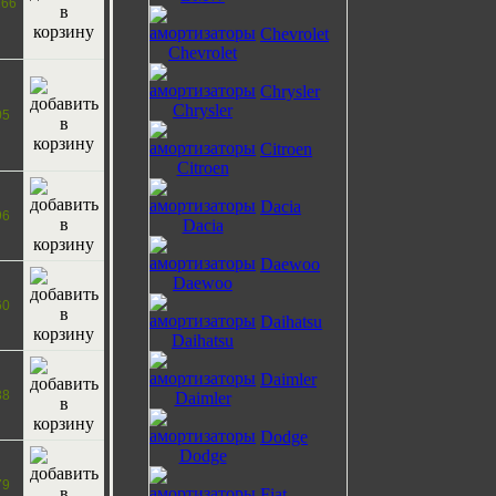
266
Chevrolet
Chrysler
05
Citroen
Dacia
96
Daewoo
60
Daihatsu
Daimler
38
Dodge
79
Fiat