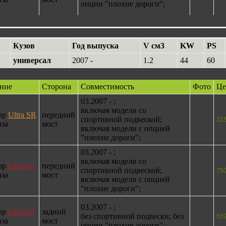
опции "плохие дороги";
Кузов
Год выпуска
V см3
KW
PS
универсал
2007 -
1.2
44
60
ние
Сторона
Совместимость
Фото
Це
03.2007 - ;
включая модели со
ор
Ultra SR
передний
спортивной подвеской;
11
аза
мост
включая модели с опцией
"плохие дороги";
03.2007 - ;
включая модели со
ор
Excel-G
передний
спортивной подвеской;
75
аза
мост
включая модели с опцией
"плохие дороги";
03.2007 - ;
ор
Excel-G
задний
без спортивной подвески; без
55
аза
мост
опции "плохие дороги";