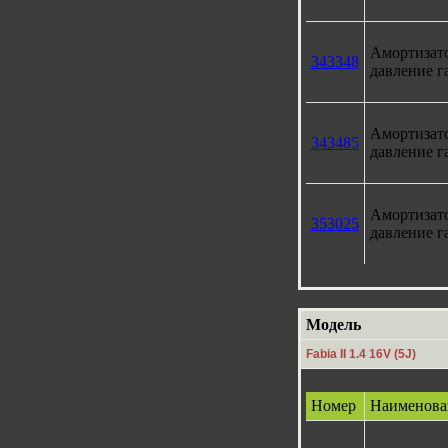
Амортизат
343348
давление г
Амортизат
343485
давление г
Амортизат
353025
давление г
Модель
Fabia II 1.4 16V (5J)
Номер
Наименова