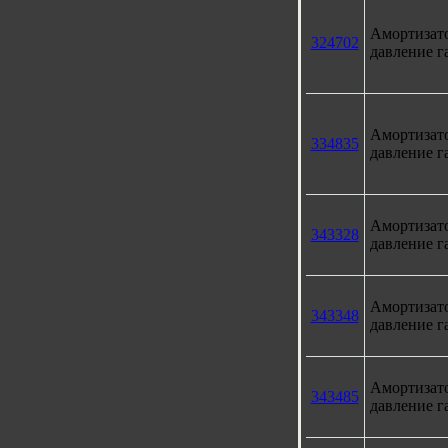
Амортизат
324702
давление г
Амортизат
334835
давление г
Амортизат
343328
давление г
Амортизат
343348
давление г
Амортизат
343485
давление г