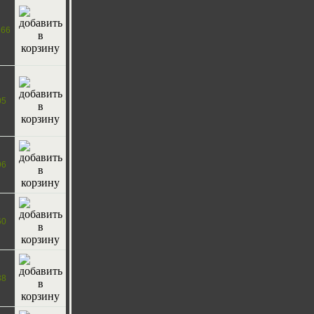
266
05
96
60
38