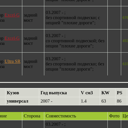
03.2007 - ;
ор
Excel-G
задний
без спортивной подвески; с
67
аза
мост
опцией "плохие дороги";
03.2007 - ;
ор
Excel-G
задний
со спортивной подвеской; без
45
аза
мост
опции "плохие дороги";
03.2007 - ;
ор
Ultra SR
задний
без спортивной подвески; без
63
аза
мост
опции "плохие дороги";
Кузов
Год выпуска
V см3
KW
PS
универсал
2007 -
1.4
63
86
ние
Сторона
Совместимость
Фото
Це
03.2007 - ;