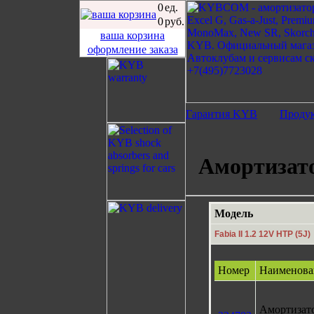
0
ед.
0
руб.
ваша корзина
оформление заказа
Гарантия KYB
Проду
Амортизат
Модель
Fabia II 1.2 12V HTP (5J)
Номер
Наименова
Амортизат