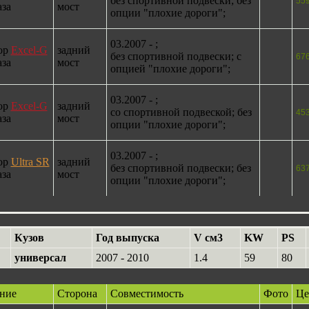
без спортивной подвески; без
55
аза
мост
опции "плохие дороги";
03.2007 - ;
ор
Excel-G
задний
без спортивной подвески; с
67
аза
мост
опцией "плохие дороги";
03.2007 - ;
ор
Excel-G
задний
со спортивной подвеской; без
45
аза
мост
опции "плохие дороги";
03.2007 - ;
ор
Ultra SR
задний
без спортивной подвески; без
63
аза
мост
опции "плохие дороги";
Кузов
Год выпуска
V см3
KW
PS
универсал
2007 - 2010
1.4
59
80
ние
Сторона
Совместимость
Фото
Це