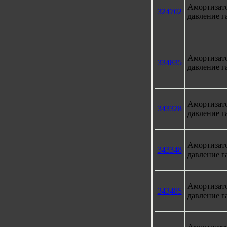
Амортизат
324702
давление г
Амортизат
334835
давление г
Амортизат
343328
давление г
Амортизат
343348
давление г
Амортизат
343485
давление г