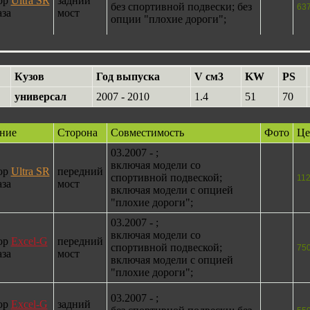
ор
Ultra SR
задний
без спортивной подвески; без
63
аза
мост
опции "плохие дороги";
Кузов
Год выпуска
V см3
KW
PS
универсал
2007 - 2010
1.4
51
70
ние
Сторона
Совместимость
Фото
Це
03.2007 - ;
включая модели со
ор
Ultra SR
передний
спортивной подвеской;
11
аза
мост
включая модели с опцией
"плохие дороги";
03.2007 - ;
включая модели со
ор
Excel-G
передний
спортивной подвеской;
75
аза
мост
включая модели с опцией
"плохие дороги";
03.2007 - ;
ор
Excel-G
задний