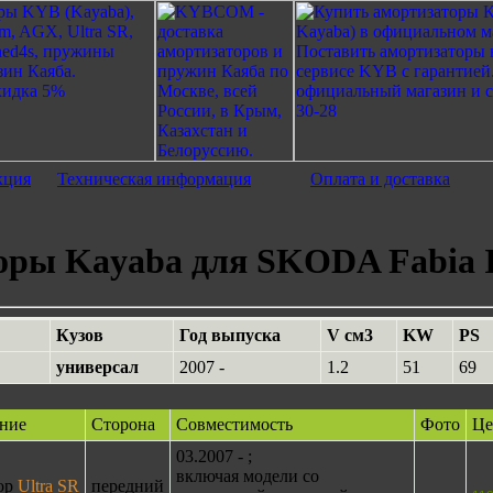
кция
Техническая информация
Оплата и доставка
оры Kayaba для SKODA Fabia 
Кузов
Год выпуска
V см3
KW
PS
универсал
2007 -
1.2
51
69
ние
Сторона
Совместимость
Фото
Це
03.2007 - ;
включая модели со
ор
Ultra SR
передний