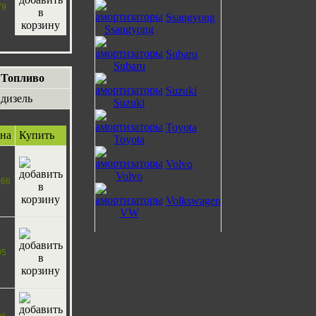
79
Ssangyong
Subaru
Топливо
Suzuki
дизель
Toyota
на
Купить
Volvo
266
Volkswagen
05