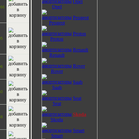
Opel
266
Peugeot
Proton
05
Renault
Rover
96
Saab
60
Seat
Skoda
38
Smart