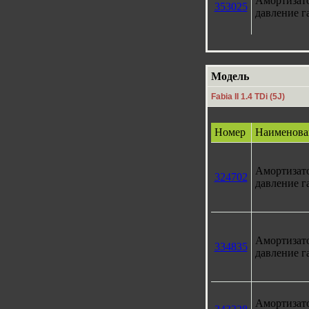
Амортизат
353025
давление г
Модель
Fabia II 1.4 TDi (5J)
Номер
Наименова
Амортизат
324702
давление г
Амортизат
334835
давление г
Амортизат