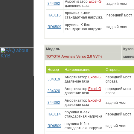
Амортизатор
Excel-G
344362
задний мост
давление газа
пружина K-flex
RA3116
передний мост
стандартная нагрузка
пружина K-flex
RD6509
задний мост
стандартная нагрузка
Модель
Кузов
TOYOTA Avensis Verso 2.0 VVT-i
минив
Номер
Наименование
Сторона
Амортизатор
Excel-G
передний мост
334319
давление газа
справа
Амортизатор
Excel-G
передний мост
334320
давление газа
слева
Амортизатор
Excel-G
344362
задний мост
давление газа
пружина K-flex
RA3114
передний мост
стандартная нагрузка
пружина K-flex
RD6509
задний мост
стандартная нагрузка