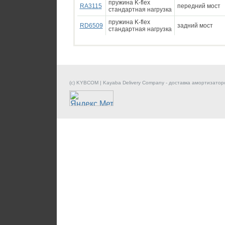
пружина K-flex
RA3115
передний мост
стандартная нагрузка
пружина K-flex
RD6509
задний мост
стандартная нагрузка
(c) KYBCOM | Kayaba Delivery Company - доставка амортизатор