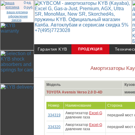
0
ед.
0
руб.
ваша корзина
оформление
заказа
Гарантия KYB
Техничес
ПРОДУКЦИЯ
Амортизаторы Kay
Модель
Кузов
TOYOTA Avensis Verso 2.0 D-4D
мини
Номер
Наименование
Сторона
Амортизатор
Excel-G
334319
передний мост 
давление газа
Амортизатор
Excel-G
334320
передний мост 
давление газа