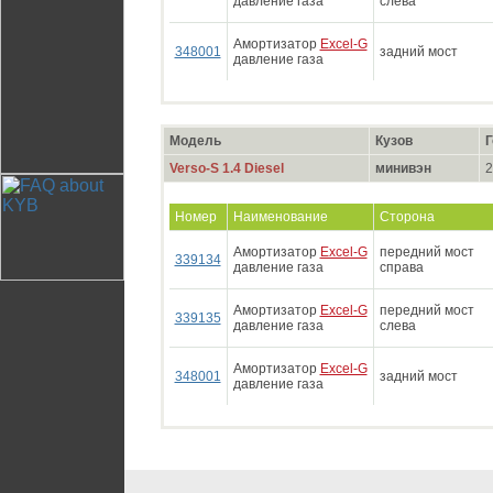
давление газа
слева
Амортизатор
Excel-G
348001
задний мост
давление газа
Модель
Кузов
Г
Verso-S 1.4 Diesel
минивэн
2
Номер
Наименование
Сторона
Амортизатор
Excel-G
передний мост
339134
давление газа
справа
Амортизатор
Excel-G
передний мост
339135
давление газа
слева
Амортизатор
Excel-G
348001
задний мост
давление газа