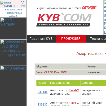
0
ед.
0
руб.
ваша корзина
оформление
заказа
Гарантия KYB
Техничес
ПРОДУКЦИЯ
Амортизаторы 
Модель
Кузов
Verso-S 1.33 Dual VVTi
минивэн
Номер
Наименование
Сторона
Амортизатор
Excel-G
передний мост
339134
давление газа
справа
Амортизатор
Excel-G
передний мост
339135