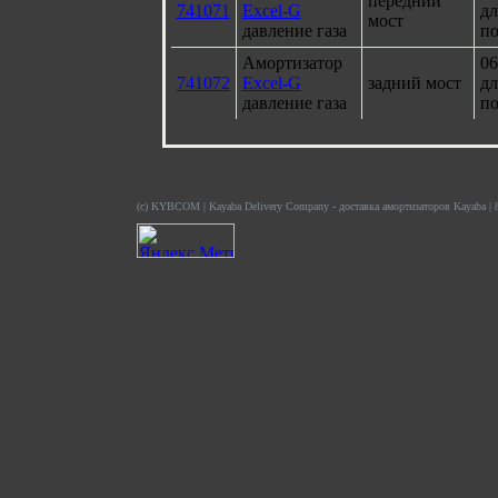
передний
741071
Excel-G
дл
мост
давление газа
по
Амортизатор
06
741072
Excel-G
задний мост
дл
давление газа
по
(c) KYBCOM | Kayaba Delivery Company - доставка амортизаторов Kayaba | 