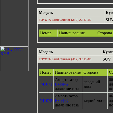
Модель
Куз
SU
TOYOTA Land Cruiser (J12) 2.8 D-4D
Номер
Наименование
Сторона
Модель
Кузо
SUV
TOYOTA Land Cruiser (J12) 3.0 D-4D
Номер
Наименование
Сторона
Со
Амортизатор
06
передний
741071
Excel-G
дл
мост
давление газа
по
Амортизатор
06
741072
Excel-G
задний мост
дл
давление газа
по