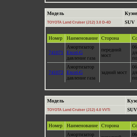
Модель
Кузо
SUV
TOYOTA Land Cruiser (J12) 3.0 D-4D
Номер
Наименование
Сторона
Со
Амортизатор
06
передний
741071
Excel-G
дл
мост
давление газа
по
Амортизатор
06
741072
Excel-G
задний мост
дл
давление газа
по
Модель
Куз
SU
TOYOTA Land Cruiser (J12) 4.0 VVTi
Номер
Наименование
Сторона
Со
Амортизатор
06