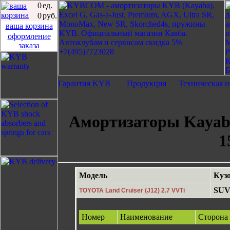
0
ед.
0
руб.
ваша корзина
оформление
заказа
Гарантия KYB
Продукция
Техническая 
Амортизаторы Kayab
1
Модель
Куз
SU
TOYOTA Land Cruiser (J12) 2.7 VVTi
Номер
Наименование
Сторона