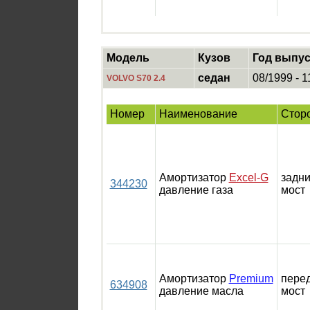
Модель
Кузов
Год выпус
седан
08/1999 - 1
VOLVO S70 2.4
Номер
Наименование
Стор
Амортизатор
Excel-G
задн
344230
давление газа
мост
Амортизатор
Premium
пере
634908
давление масла
мост