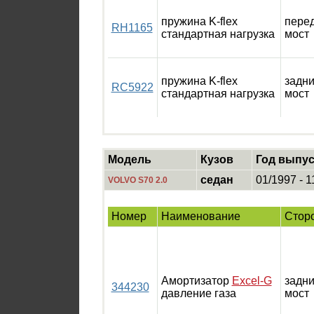
пружина K-flex
пере
RH1165
стандартная нагрузка
мост
пружина K-flex
задн
RC5922
стандартная нагрузка
мост
Модель
Кузов
Год выпус
седан
01/1997 - 1
VOLVO S70 2.0
Номер
Наименование
Стор
Амортизатор
Excel-G
задн
344230
давление газа
мост