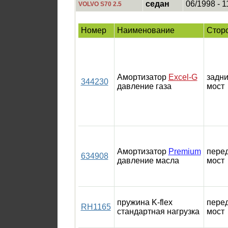
седан
06/1998 - 1
VOLVO S70 2.5
Номер
Наименование
Стор
Амортизатор
Excel-G
задн
344230
давление газа
мост
Амортизатор
Premium
пере
634908
давление масла
мост
пружина K-flex
пере
RH1165
стандартная нагрузка
мост