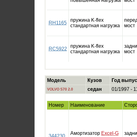
повышенная нагрузка
мост
пружина K-flex
пере
RH1165
стандартная нагрузка
мост
пружина K-flex
задн
RC5922
стандартная нагрузка
мост
Модель
Кузов
Год выпус
седан
01/1997 - 1
VOLVO S70 2.0
Номер
Наименование
Стор
Амортизатор
Excel-G
задн
344230