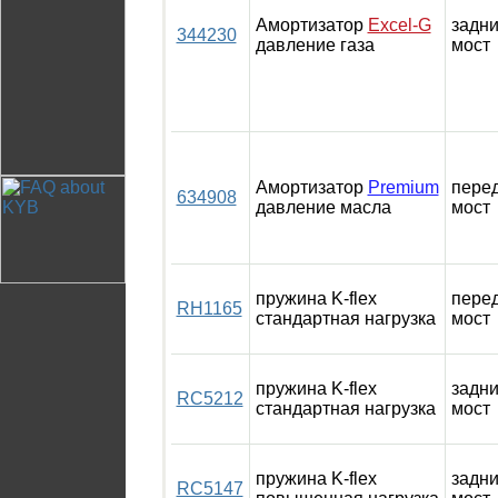
Амортизатор
Excel-G
задн
344230
давление газа
мост
Амортизатор
Premium
пере
634908
давление масла
мост
пружина K-flex
пере
RH1165
стандартная нагрузка
мост
пружина K-flex
задн
RC5212
стандартная нагрузка
мост
пружина K-flex
задн
RC5147