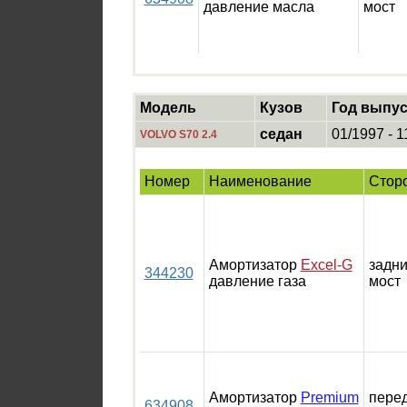
давление масла
мост
Модель
Кузов
Год выпус
седан
01/1997 - 1
VOLVO S70 2.4
Номер
Наименование
Стор
Амортизатор
Excel-G
задн
344230
давление газа
мост
Амортизатор
Premium
пере
634908