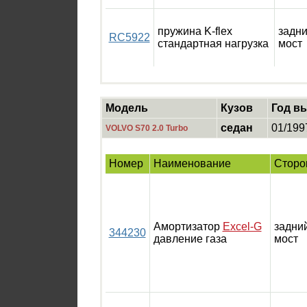
пружина K-flex
задн
RC5922
стандартная нагрузка
мост
Модель
Кузов
Год в
седан
01/199
VOLVO S70 2.0 Turbo
Номер
Наименование
Сторо
Амортизатор
Excel-G
задни
344230
давление газа
мост