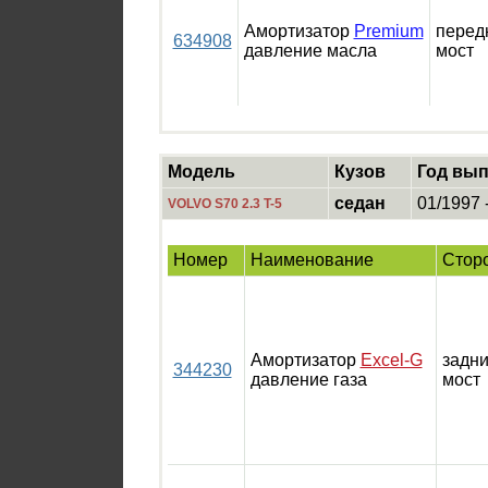
Амортизатор
Premium
перед
634908
давление масла
мост
Модель
Кузов
Год вып
седан
01/1997 
VOLVO S70 2.3 T-5
Номер
Наименование
Стор
Амортизатор
Excel-G
задн
344230
давление газа
мост