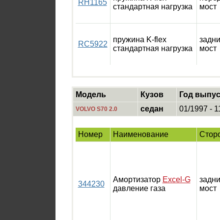
RH1165
стандартная нагрузка
мост
пружина K-flex
задн
RC5922
стандартная нагрузка
мост
Модель
Кузов
Год выпус
седан
01/1997 - 1
VOLVO S70 2.0
Номер
Наименование
Стор
Амортизатор
Excel-G
задн
344230
давление газа
мост