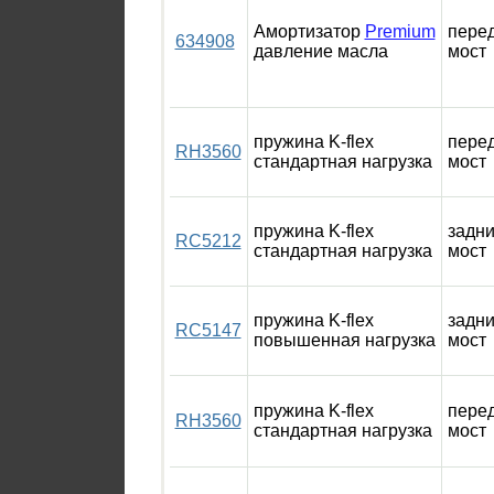
Амортизатор
Premium
пере
634908
давление масла
мост
пружина K-flex
пере
RH3560
стандартная нагрузка
мост
пружина K-flex
задн
RC5212
стандартная нагрузка
мост
пружина K-flex
задн
RC5147
повышенная нагрузка
мост
пружина K-flex
пере
RH3560
стандартная нагрузка
мост