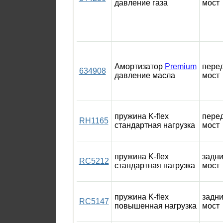
давление газа
мост
Амортизатор
Premium
пере
634908
давление масла
мост
пружина K-flex
пере
RH1165
стандартная нагрузка
мост
пружина K-flex
задн
RC5212
стандартная нагрузка
мост
пружина K-flex
задн
RC5147
повышенная нагрузка
мост