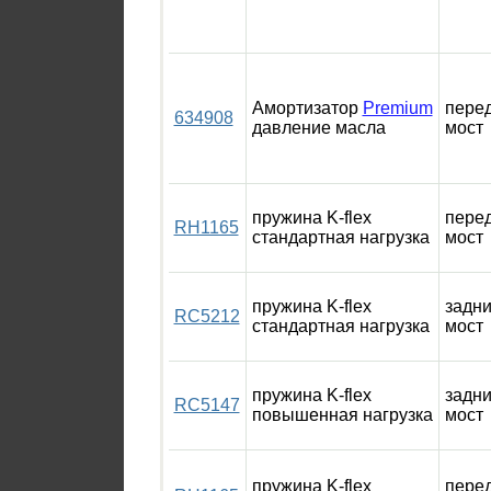
Амортизатор
Premium
пере
634908
давление масла
мост
пружина K-flex
пере
RH1165
стандартная нагрузка
мост
пружина K-flex
задн
RC5212
стандартная нагрузка
мост
пружина K-flex
задн
RC5147
повышенная нагрузка
мост
пружина K-flex
пере