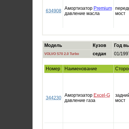
Амортизатор
Premium
перед
634908
давление масла
мост
Модель
Кузов
Год в
седан
01/199
VOLVO S70 2.0 Turbo
Номер
Наименование
Сторо
Амортизатор
Excel-G
задни
344230
давление газа
мост