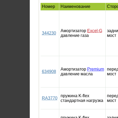
Номер
Наименование
Стор
Амортизатор
Excel-G
задн
344230
давление газа
мост
Амортизатор
Premium
пере
634908
давление масла
мост
пружина K-flex
пере
RA3770
стандартная нагрузка
мост
пружина K-flex
задн