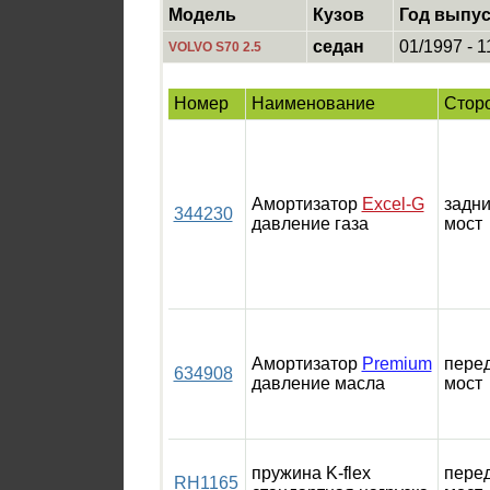
Модель
Кузов
Год выпус
седан
01/1997 - 1
VOLVO S70 2.5
Номер
Наименование
Стор
Амортизатор
Excel-G
задн
344230
давление газа
мост
Амортизатор
Premium
пере
634908
давление масла
мост
пружина K-flex
пере
RH1165