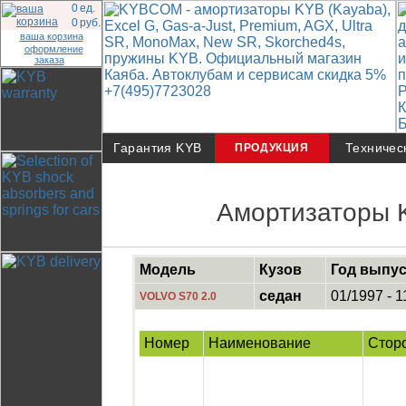
0
ед.
0
руб.
ваша корзина
оформление
заказа
Гарантия KYB
Техничес
ПРОДУКЦИЯ
Амортизаторы 
Модель
Кузов
Год выпус
седан
01/1997 - 1
VOLVO S70 2.0
Номер
Наименование
Стор