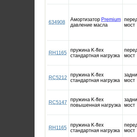
Амортизатор
Premium
пере
634908
давление масла
мост
пружина K-flex
пере
RH1165
стандартная нагрузка
мост
пружина K-flex
задн
RC5212
стандартная нагрузка
мост
пружина K-flex
задн
RC5147
повышенная нагрузка
мост
пружина K-flex
пере
RH1165
стандартная нагрузка
мост