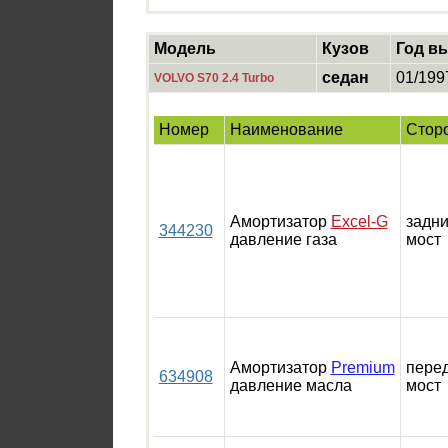
Модель
Кузов
Год в
седан
01/199
VOLVO S70 2.4 Turbo
Номер
Наименование
Стор
Амортизатор
Excel-G
задн
344230
давление газа
мост
Амортизатор
Premium
пере
634908
давление масла
мост