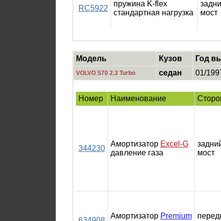
пружина K-flex
задн
RC5922
стандартная нагрузка
мост
Модель
Кузов
Год в
седан
01/199
VOLVO S70 2.3 Turbo
Номер
Наименование
Сторо
Амортизатор
Excel-G
задни
344230
давление газа
мост
Амортизатор
Premium
перед
634908