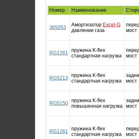
Номер
Наименование
Стор
Амортизатор
Excel-G
пере
365053
давление газа
мост
пружина K-flex
пере
RG1261
стандартная нагрузка
мост
пружина K-flex
задн
RG5213
стандартная нагрузка
мост
пружина K-flex
задн
RG5150
повышенная нагрузка
мост
пружина K-flex
пере
RG1261
стандартная нагрузка
мост