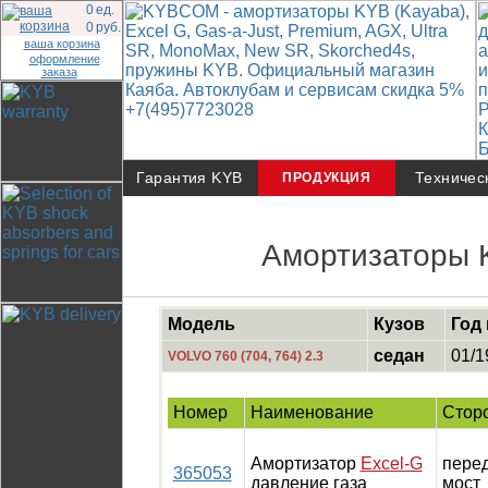
0
ед.
0
руб.
ваша корзина
оформление
заказа
Гарантия KYB
Техничес
ПРОДУКЦИЯ
Амортизаторы 
Модель
Кузов
Год
седан
01/1
VOLVO 760 (704, 764) 2.3
Номер
Наименование
Стор
Амортизатор
Excel-G
пере
365053
давление газа
мост