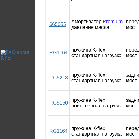
Амортизатор
Premium
пере
665055
давление масла
мост
пружина K-flex
пере
RG1164
стандартная нагрузка
мост
пружина K-flex
задн
RG5213
стандартная нагрузка
мост
пружина K-flex
задн
RG5150
повышенная нагрузка
мост
пружина K-flex
пере
RG1164
стандартная нагрузка
мост