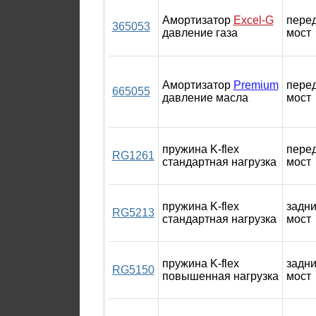
Амортизатор
Excel-G
пере
365053
давление газа
мост
Амортизатор
Premium
пере
665055
давление масла
мост
пружина K-flex
пере
RG1261
стандартная нагрузка
мост
пружина K-flex
задн
RG5213
стандартная нагрузка
мост
пружина K-flex
задн
RG5150
повышенная нагрузка
мост