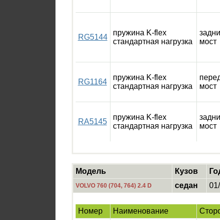
пружина K-flex
задн
RG5144
стандартная нагрузка
мост
пружина K-flex
пере
RG1164
стандартная нагрузка
мост
пружина K-flex
задн
RA5145
стандартная нагрузка
мост
Модель
Кузов
Го
седан
01
VOLVO 760 (704, 764) 2.4 D
Номер
Наименование
Стор