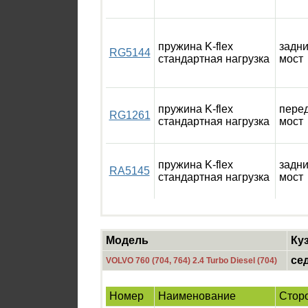
пружина K-flex
задн
RG5144
стандартная нагрузка
мост
пружина K-flex
пере
RG1261
стандартная нагрузка
мост
пружина K-flex
задн
RA5145
стандартная нагрузка
мост
Модель
Ку
се
VOLVO 760 (704, 764) 2.4 Turbo Diesel (704)
Номер
Наименование
Стор