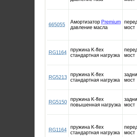
Амортизатор
Premium
пере
665055
давление масла
мост
пружина K-flex
пере
RG1164
стандартная нагрузка
мост
пружина K-flex
задн
RG5213
стандартная нагрузка
мост
пружина K-flex
задн
RG5150
повышенная нагрузка
мост
пружина K-flex
пере
RG1164
стандартная нагрузка
мост