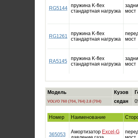
пружина K-flex
задн
RG5144
стандартная нагрузка
мост
пружина K-flex
пере
RG1261
стандартная нагрузка
мост
пружина K-flex
задн
RA5145
стандартная нагрузка
мост
Модель
Кузов
Г
седан
0
VOLVO 760 (704, 764) 2.8 (704)
Номер
Наименование
Стор
Амортизатор
Excel-G
пере
365053
давление газа
мост