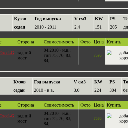
Кузов
Год выпуска
V см3
KW
PS
Т
седан
2010 - 2011
2.4
151
205
ди
е
Сторона
Совместимость
Фото
Цена
Купить
04.2010 - н.в.;
Excel-G
задний
тип 75, 76, 83,
7595
мост
84;
Кузов
Год выпуска
V см3
KW
PS
Т
седан
2010 - н.в.
3.0
224
304
бе
е
Сторона
Совместимость
Фото
Цена
Купить
04.2010 - н.в.;
Excel-G
задний
тип 75, 76, 83,
7595
мост
84;