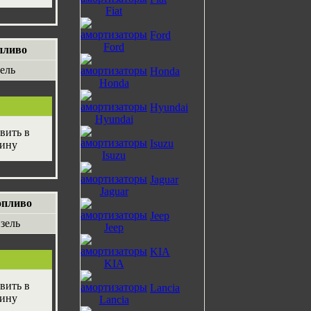
Ford
пливо
ель
Honda
Hyundai
Isuzu
Jaguar
опливо
Jeep
зель
KIA
Lancia