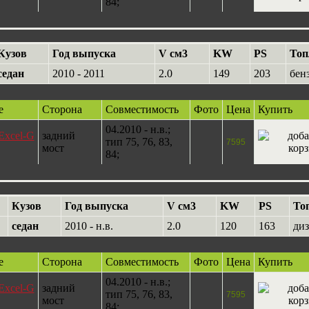
84;
Кузов
Год выпуска
V см3
KW
PS
Топ
седан
2010 - 2011
2.0
149
203
бен
е
Сторона
Совместимость
Фото
Цена
Купить
04.2010 - н.в.;
Excel-G
задний
тип 75, 76, 83,
7595
мост
84;
Кузов
Год выпуска
V см3
KW
PS
То
седан
2010 - н.в.
2.0
120
163
диз
е
Сторона
Совместимость
Фото
Цена
Купить
04.2010 - н.в.;
Excel-G
задний
тип 75, 76, 83,
7595
мост
84;