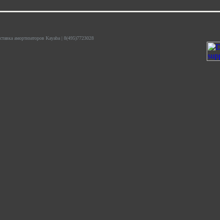
тавка амортизаторов Kayaba | 8(495)7723028