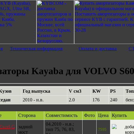
ия
Техническая информация
Оплата и доставка
С
аторы Kayaba для VOLVO S60 
Кузов
Год выпуска
V см3
KW
PS
Топ
седан
2010 - н.в.
2.0
176
240
бен
е
Сторона
Совместимость
Фото
Цена
Купить
04.2010 - н.в.;
Excel-G
задний
тип 75, 76, 83,
7595
мост