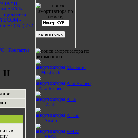
ТО
Контакты
Москвич
II
Alfa Romeo
ливо
Audi
зин
Austin
BMW