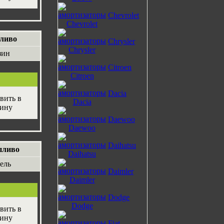
Chevrolet
ливо
Chrysler
зин
Citroen
Dacia
Daewoo
Daihatsu
пливо
ель
Daimler
Dodge
Fiat