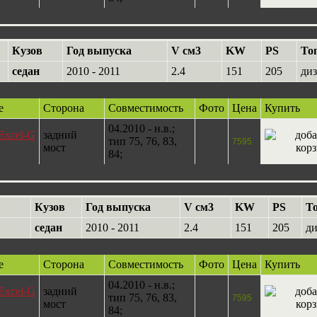
Кузов
Год выпуска
V см3
KW
PS
То
седан
2010 - 2011
2.4
151
205
диз
е
Сторона
Совместимость
Фото
Цена
Купить
04.2010 - н.в.;
Excel-G
задний
тип 75, 76, 83,
7595
мост
84;
Кузов
Год выпуска
V см3
KW
PS
Т
седан
2010 - 2011
2.4
151
205
ди
е
Сторона
Совместимость
Фото
Цена
Купить
04.2010 - н.в.;
Excel-G
задний
тип 75, 76, 83,
7595
мост
84;