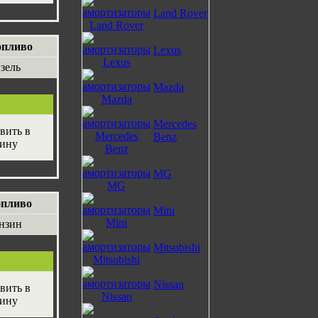
Land Rover
опливо
Lexus
зель
Mazda
Mercedes
Benz
MG
опливо
Mini
нзин
Mitsubishi
Nissan