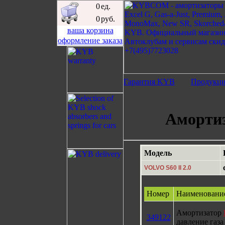
0
ед.
0
руб.
ваша корзина
оформление заказа
Гарантия KYB
Продукц
Амортиз
Модель
VOLVO S60 II 2.0
Номер
Наименовани
Амортизатор
349122
давление газа