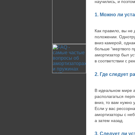
научились, и поэто
1. Можно ли ус
Как правило, вы не
положении. Однотру
вниз камерой, одна
больше “мертвого п
амортизатор был ус
в соответствии с р
2. Где следует 
В идеальном мире а
располагаться перп
вниз, то вам нужно
Если у вас рессорна
амортизаторы с небо
а затем назад.
3. Следует ли 