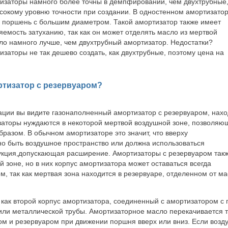
изаторы намного более точны в демпфировании, чем двухтрубные
сокому уровню точности при создании. В одностенном амортизато
я поршень с бoльшим диаметром. Такой амортизатор также имеет
емость затуханию, так как он может отделять масло из мертвой
пло намного лучше, чем двухтрубный амортизатор. Недостатки?
заторы не так дешево создать, как двухтрубные, поэтому цена на
ортизатор с резервуаром?
ции вы видите газонаполненный амортизатор с резервуаром, нах
заторы нуждаются в некоторой мертвой воздушной зоне, позволяю
бразом.
В обычном амортизаторе это значит, что вверху
о быть воздушное пространство или должна использоваться
укция,допускающая расширение. Амортизаторы с резервуаром так
 зоне, но в них корпус амортизатора может оставаться всегда
, так как мертвая зона находится в резервуаре, отделенном от м
 как второй корпус амортизатора, соединенный с амортизатором 
или металлической трубы. Амортизаторное масло перекачивается т
м и резервуаром при движении поршня вверх или вниз. Если возд