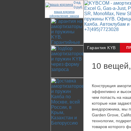
0
ед.
0
руб.
ваша корзина
оформление заказа
Гарантия KYB
П
10 вещей,
Конструкция аморти
эффективно и высок
чем попасть на наш
которые нам задают
внедорожника, мы п
Garden Grove, Calif
технологии, подкре
товаров которого ф