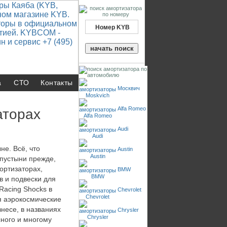
а
СТО
Контакты
Москвич
Alfa Romeo
аторах
Audi
не. Всё, что
Austin
 пустыни прежде,
ортизаторах,
BMW
 и подвески для
Racing Shocks в
Chevrolet
ся аэрокосмические
несе, в названиях
Chrysler
сного и многому