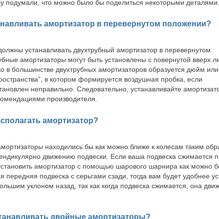
му подумали, что можно было бы поделиться некоторыми деталями
танавливать амортизатор в перевернутом положении?
 должны устанавливать двухтрубный амортизатор в перевернутом
бные амортизаторы могут быть установлены с повернутой вверх л
ко в большинстве двухтрубных амортизаторов образуется дюйм или
ространства”, в котором формируется воздушная пробка, если
тановлен неправильно. Следовательно, устанавливайте амортизат
екомендациями производителя.
располагать амортизатор?
мортизаторы находились бы как можно ближе к колесам таким обр
ендикулярно движению подвески. Если ваша подвеска сжимается п
 установить амортизатор с помощью шарового шарнира как можно б
я передняя подвеска с серьгами сзади, тогда вам будет удобнее у
льшим уклоном назад, так как когда подвеска сжимается, она движ
устанавливать двойные амортизаторы?