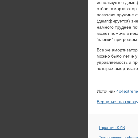
используется демпф
отбое, амортизатор 
позволяя пружине с
(демпфируется) эне
намного труднее п
может помочь в нек
“клевки” при резко
Все же амортизатор
можно было легче у
управляемость и пр
четырех амортизатор
Источник
4x4extrem
Вернуться на главн
Гарантия KYB
Техническая инфор