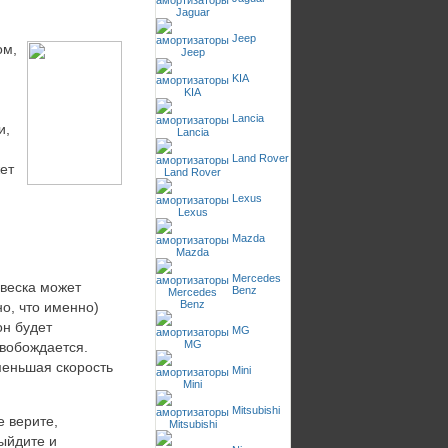
Jeep
ом,
KIA
Lancia
и,
Land Rover
ет
Lexus
Mazda
Mercedes
двеска может
Benz
но, что именно)
он будет
MG
свобождается.
меньшая скорость
Mini
Mitsubishi
е верите,
ыйдите и