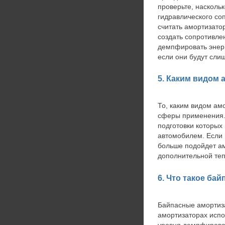
проверьте, насколь
гидравлического со
считать амортизато
создать сопротивле
демпфировать энерги
если они будут сли
5. Каким видом 
То, каким видом ам
сферы применения. 
подготовки которых
автомобилем. Если 
больше подойдет а
дополнительной те
6. Что такое ба
Байпасные амортиз
амортизаторах испо
уровня демпфирова