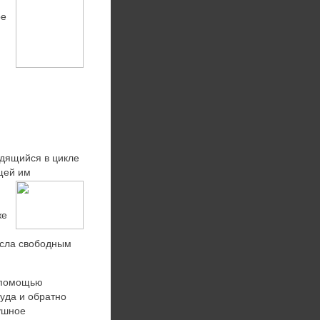
,
ре
одящийся в цикле
щей им
же
асла свободным
с помощью
уда и обратно
ушное