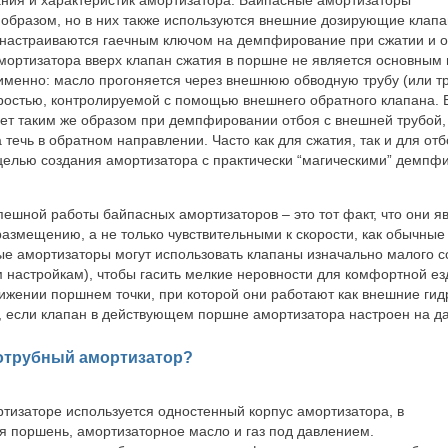
 образом, но в них также используются внешние дозирующие клапа
настраиваются гаечным ключом на демпфирование при сжатии и о
ортизатора вверх клапан сжатия в поршне не является основным
менно: масло прогоняется через внешнюю обводную трубу (или тр
ростью, контролируемой с помощью внешнего обратного клапана.
ет таким же образом при демпфировании отбоя с внешней трубой
 течь в обратном направлении. Часто как для сжатия, так и для от
 целью создания амортизатора с практически “магическими” демп
пешной работы байпасных амортизаторов – это тот факт, что они я
размещению, а не только чувствительными к скорости, как обычные
ные амортизаторы могут использовать клапаны изначально малого 
 настройкам), чтобы гасить мелкие неровности для комфортной ез
тижении поршнем точки, при которой они работают как внешние ги
, если клапан в действующем поршне амортизатора настроен на д
нотрубный амортизатор?
тизаторе используется одностенный корпус амортизатора, в
 поршень, амортизаторное масло и газ под давлением.