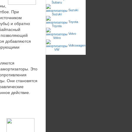
ны,
Suzuki
тбое. При
 источником
Toyota
убы) и обратно
 Байпасный
Volvo
, позволяющей
боя добавляются
Volkswagen
фирующими
вляются
 амортизаторы. Это
сопротивления
ды. Они становятся
дравлические
анное действие.