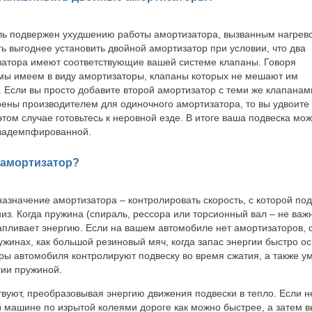
ль подвержен ухудшению работы амортизатора, вызванным нагрев
ть выгоднее установить двойной амортизатор при условии, что два
затора имеют соответствующие вашей системе клапаны. Говоря
мы имеем в виду амортизаторы, клапаны которых не мешают им
. Если вы просто добавите второй амортизатор с теми же клапанам
ены производителем для одиночного амортизатора, то вы удвоите
том случае готовьтесь к неровной езде. В итоге ваша подвеска мож
 задемпфированной.
т амортизатор?
азначение амортизатора – контролировать скорость, с которой по
низ. Когда пружина (спираль, рессора или торсионный вал – не важ
апливает энергию. Если на вашем автомобиле нет амортизаторов, 
ужинах, как большой резиновый мяч, когда запас энергии быстро о
ы автомобиля контролируют подвеску во время сжатия, а также у
ии пружиной.
вуют, преобразовывая энергию движения подвески в тепло. Если н
й машине по изрытой колеями дороге как можно быстрее, а затем в