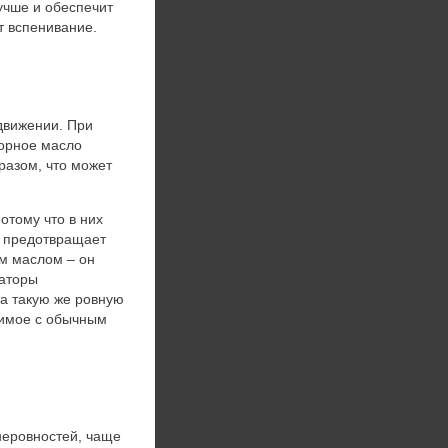
учше и обеспечит
т вспенивание.
движении. При
торное масло
разом, что может
отому что в них
то предотвращает
м маслом – он
заторы
на такую же ровную
нимое с обычным
неровностей, чаще