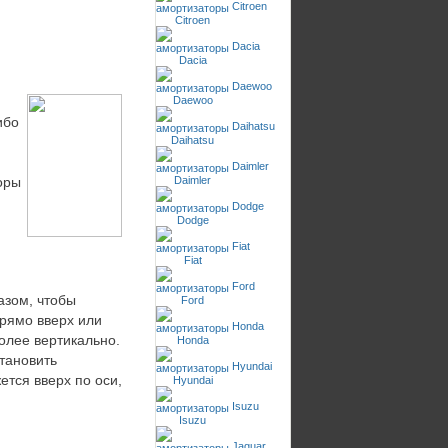
.
Citroen
Dacia
Daewoo
ибо
Daihatsu
Daimler
оры
Dodge
Fiat
Ford
азом, чтобы
рямо вверх или
Honda
олее вертикально.
становить
Hyundai
ется вверх по оси,
Isuzu
Jaguar