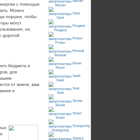
Nissan
 энергии с помощью
вать. Можно
Opel
ще поршня, чтобы
торы могут
Peugeot
ользования, но,
с дорогой.
Proton
Renault
Rover
шего бюджета и
ров, для
Saab
 вашим
ются от земли, вам
Seat
вания и
Skoda
Smart
Ssangyong
ных
ия
Subaru