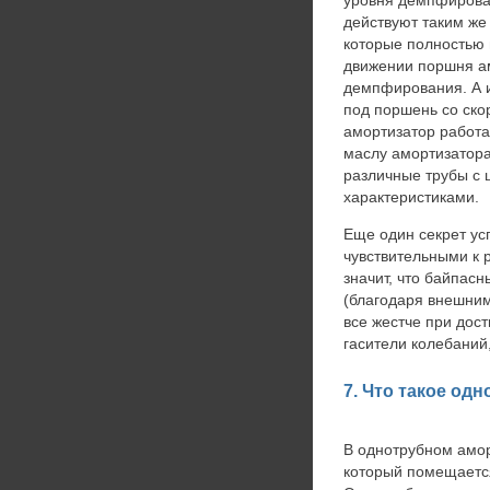
действуют таким же
которые полностью 
движении поршня ам
демпфирования. А и
под поршень со ско
амортизатор работа
маслу амортизатора
различные трубы с
характеристиками.
Еще один секрет ус
чувствительными к 
значит, что байпас
(благодаря внешним
все жестче при дос
гасители колебаний
7. Что такое од
В однотрубном амор
который помещается