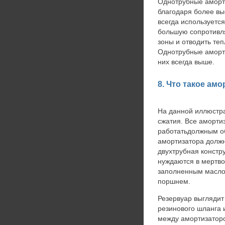
Однотрубные аморт
благодаря более вы
всегда используетс
большую сопротивля
зоны и отводить те
Однотрубные аморти
них всегда выше.
8. Что такое ам
На данной иллюстра
сжатия. Все аморти
работатьдолжным о
амортизатора должн
двухтрубная констр
нуждаются в мертвой
заполненным маслом
поршнем.
Резервуар выглядит
резинового шланга 
между амортизаторо