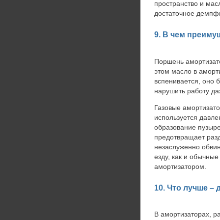
пространство и мас
достаточное демпфи
9. В чем преим
Поршень амортизато
этом масло в аморт
вспенивается, оно 
нарушить работу д
Газовые амортизато
используется давлен
образование пузыре
предотвращает раз
незаслуженно обвин
езду, как и обычны
амортизатором.
10. Что лучше –
В амортизаторах, р