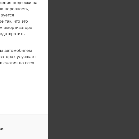
жения подвески на
на неровность,
ируется
 так, что это
м амортизаторе
редотвратить
бы автомобилем
заторах улучшает
в сжатия на всех
ки