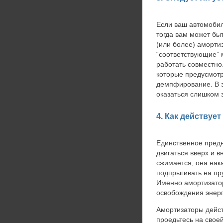
Если ваш автомоби
тогда вам может бы
(или более) аморти
“соответствующие” 
работать совместно
которые предусмотр
демпфирование. В э
оказаться слишком
4. Как действуе
Единственное предн
двигаться вверх и в
сжимается, она нак
подпрыгивать на пр
Именно амортизатор
освобождения энерг
Амортизаторы дейст
проедьтесь на свое