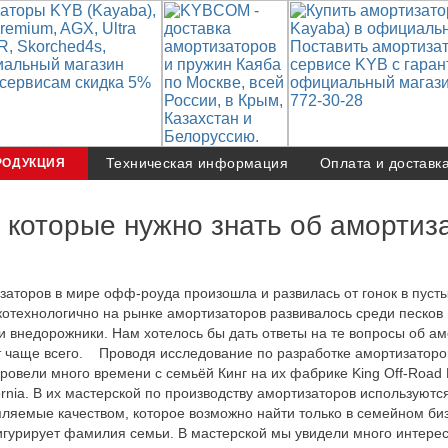
Техническая информация
Оплата и доставк
РОДУКЦИЯ
 которые нужно знать об амортиз
заторов в мире офф-роуда произошла и развилась от гонок в пусты
отехнологично на рынке амортизаторов развивалось среди песков
и внедорожники. Нам хотелось бы дать ответы на те вопросы об ам
 чаще всего. Проводя исследование по разработке амортизаторов
ровели много времени с семьёй Кинг на их фабрике King Off-Road 
ornia. В их мастерской по производству амортизаторов используют
пляемые качеством, которое возможно найти только в семейном биз
игурирует фамилия семьи. В мастерской мы увидели много интере