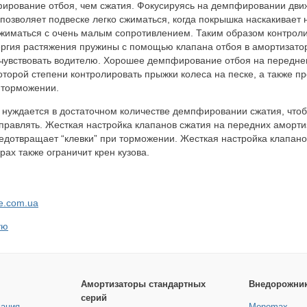
ирование отбоя, чем сжатия. Фокусируясь на демпфировании дви
позволяет подвеске легко сжиматься, когда покрышка наскакивает 
жиматься с очень малым сопротивлением. Таким образом контрол
ргия растяжения пружины с помощью клапана отбоя в амортизаторе
очувствовать водителю. Хорошее демпфирование отбоя на передне
оторой степени контролировать прыжки колеса на песке, а также п
м торможении.
 нуждается в достаточном количестве демпфировании сжатия, что
правлять. Жесткая настройка клапанов сжатия на передних аморти
едотвращает “клевки” при торможении. Жесткая настройка клапано
ах также ограничит крен кузова.
e.com.ua
ую
Амортизаторы стандартных
Внедорожни
серий
мация
Monomax