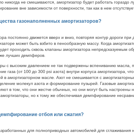
ло никогда не смешиваются, амортизатор будет работать гораздо л
рование вне зависимости от поверхности, так как в нем отсутствуе
ущества газонаполненных амортизаторов?
ра постоянно движется вверх и вниз, повторяя контур дороги при 
изаторе может быть взбито в пенообразную массу. Когда амортиза
будет проходить сквозь клапаны амортизатора непредсказуемым об
аже лучших демпферов.
ры с высоким давлением не так подвержены вспениванию масла, п
ие газа (от 100 до 300 psi азота) внутри корпуса амортизатора, ч
й в амортизаторном масле. Азот не смешивается с амортизаторны
деление молекул азота и формирование пузырей. Газовые аморти
яют в том, что они жестче обычных, но они могут быть настроены 
е амортизаторы, но к тому же обеспечивая демпфирование несрав
 демпфирование отбоя или сжатия?
азработанных для полноприводных автомобилей для сглаживания 