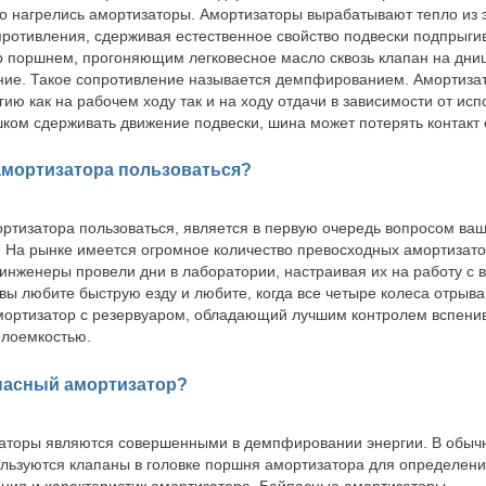
ко нагрелись амортизаторы. Амортизаторы вырабатывают тепло из
противления, сдерживая естественное свойство подвески подпрыги
р поршнем, прогоняющим легковесное масло сквозь клапан на дни
ние. Такое сопротивление называется демпфированием. Амортиза
ю как на рабочем ходу так и на ходу отдачи в зависимости от исп
шком сдерживать движение подвески, шина может потерять контакт 
амортизатора пользоваться?
ортизатора пользоваться, является в первую очередь вопросом ва
На рынке имеется огромное количество превосходных амортизато
 инженеры провели дни в лаборатории, настраивая их на работу с
вы любите быструю езду и любите, когда все четыре колеса отрыва
мортизатор с резервуаром, обладающий лучшим контролем вспени
плоемкостью.
йпасный амортизатор?
аторы являются совершенными в демпфировании энергии. В обыч
льзуются клапаны в головке поршня амортизатора для определен
ния и характеристик амортизатора. Байпасные амортизаторы